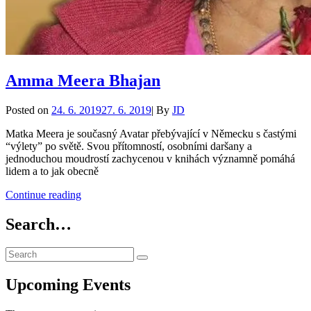
Amma Meera Bhajan
Byline
Posted on
24. 6. 2019
27. 6. 2019
|
By
JD
Matka Meera je současný Avatar přebývající v Německu s častými
“výlety” po světě. Svou přítomností, osobními daršany a
jednoduchou moudrostí zachycenou v knihách významně pomáhá
lidem a to jak obecně
Amma
Continue reading
Meera
Bhajan
Search…
Search
Search
for:
Upcoming Events